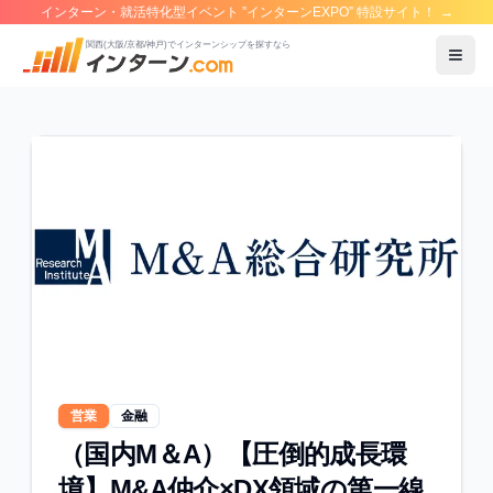
インターン・就活特化型イベント ”インターンEXPO” 特設サイト！
→
関西(大阪/京都/神戸)でインターンシップを探すなら
メニ
営業
金融
（国内M＆A）【圧倒的成長環
境】M&A仲介×DX領域の第一線