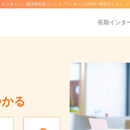
インターン・就活特化型イベント ”インターンEXPO” 特設サイト！
→
長期インタ
つかる