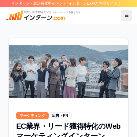
インターン・就活特化型イベント ”インターンEXPO” 特設サイト！
→
関西(大阪/京都/神戸)でインターンシップを探すなら
メニ
マーケティング
広告・PR
EC業界・リード獲得特化のWeb
マーケティングインターン