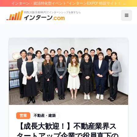
インターン・就活特化型イベント ”インターンEXPO” 特設サイト！
→
関西(大阪/京都/神戸)でインターンシップを探すなら
メニ
営業
不動産・建築
【成長大歓迎！】不動産業界ス
タートアップ企業で役員直下の