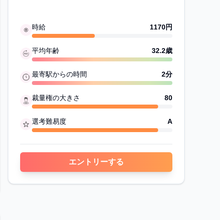
時給
1170
円
平均年齢
32.2
歳
最寄駅からの時間
2
分
裁量権の大きさ
80
選考難易度
A
エントリーする