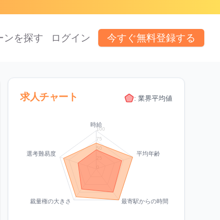
ーンを探す
ログイン
今すぐ無料登録する
求人チャート
: 業界平均値
時給
100
75
50
選考難易度
平均年齢
25
0
裁量権の大きさ
最寄駅からの時間