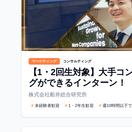
マーケティング
コンサルティング
【1・2回生対象】大手コ
グができるインターン！
株式会社船井総合研究所
#
未経験者歓迎
#
1・2年生歓迎
#
週10時間以下