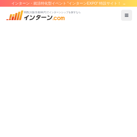
インターン・就活特化型イベント ”インターンEXPO” 特設サイト！
→
関西(大阪/京都/神戸)でインターンシップを探すなら
メニ