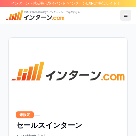
インターン・就活特化型イベント ”インターンEXPO” 特設サイト！
→
関西(大阪/京都/神戸)でインターンシップを探すなら
メニ
未設定
セールスインターン