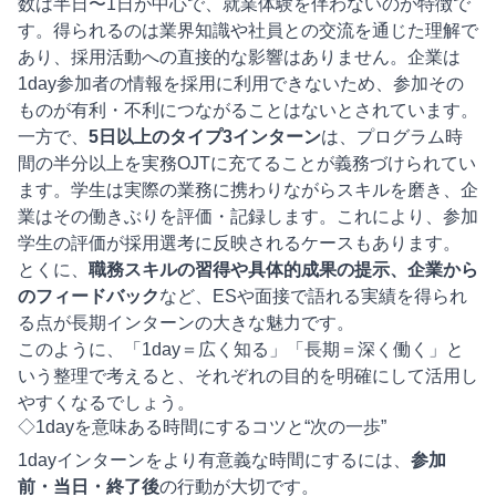
数は半日〜1日が中心で、就業体験を伴わないのが特徴で
す。得られるのは業界知識や社員との交流を通じた理解で
あり、採用活動への直接的な影響はありません。企業は
1day参加者の情報を採用に利用できないため、参加その
ものが有利・不利につながることはないとされています。
一方で、
5日以上のタイプ3インターン
は、プログラム時
間の半分以上を実務OJTに充てることが義務づけられてい
ます。学生は実際の業務に携わりながらスキルを磨き、企
業はその働きぶりを評価・記録します。これにより、参加
学生の評価が採用選考に反映されるケースもあります。
とくに、
職務スキルの習得や具体的成果の提示、企業から
のフィードバック
など、ESや面接で語れる実績を得られ
る点が長期インターンの大きな魅力です。
このように、「1day＝広く知る」「長期＝深く働く」と
いう整理で考えると、それぞれの目的を明確にして活用し
やすくなるでしょう。
◇1dayを意味ある時間にするコツと“次の一歩”
1dayインターンをより有意義な時間にするには、
参加
前・当日・終了後
の行動が大切です。