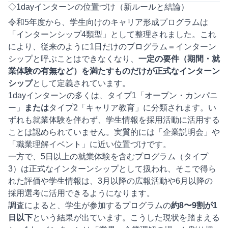
◇1dayインターンの位置づけ（新ルールと結論）
令和5年度から、学生向けのキャリア形成プログラムは
「インターンシップ4類型」として整理されました。これ
により、従来のように1日だけのプログラム＝インターン
シップと呼ぶことはできなくなり、
一定の要件（期間・就
業体験の有無など）を満たすものだけが正式なインターン
シップ
として定義されています。
1dayインターンの多くは、タイプ1「オープン・カンパニ
ー」
または
タイプ2「キャリア教育」に分類されます。い
ずれも就業体験を伴わず、学生情報を採用活動に活用する
ことは認められていません。実質的には「企業説明会」や
「職業理解イベント」に近い位置づけです。
一方で、5日以上の就業体験を含むプログラム（タイプ
3）は正式なインターンシップとして扱われ、そこで得ら
れた評価や学生情報は、3月以降の広報活動や6月以降の
採用選考に活用できるようになります。
調査によると、学生が参加するプログラムの
約8〜9割が1
日以下
という結果が出ています。こうした現状を踏まえる