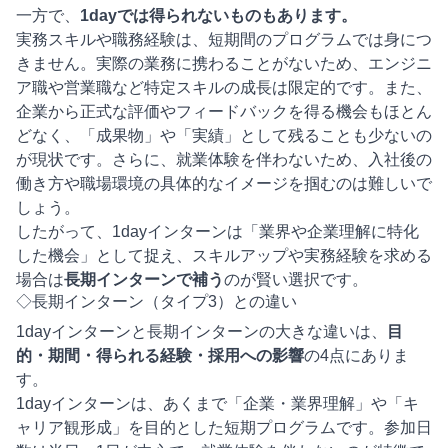
一方で、
1dayでは得られないものもあります。
実務スキルや職務経験は、短期間のプログラムでは身につ
きません。実際の業務に携わることがないため、エンジニ
ア職や営業職など特定スキルの成長は限定的です。また、
企業から正式な評価やフィードバックを得る機会もほとん
どなく、「成果物」や「実績」として残ることも少ないの
が現状です。さらに、就業体験を伴わないため、入社後の
働き方や職場環境の具体的なイメージを掴むのは難しいで
しょう。
したがって、1dayインターンは「業界や企業理解に特化
した機会」として捉え、スキルアップや実務経験を求める
場合は
長期インターンで補う
のが賢い選択です。
◇長期インターン（タイプ3）との違い
1dayインターンと長期インターンの大きな違いは、
目
的・期間・得られる経験・採用への影響
の4点にありま
す。
1dayインターンは、あくまで「企業・業界理解」や「キ
ャリア観形成」を目的とした短期プログラムです。参加日