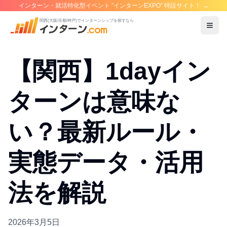
インターン・就活特化型イベント ”インターンEXPO” 特設サイト！
→
関西(大阪/京都/神戸)でインターンシップを探すなら
メニ
【関西】1dayイン
ターンは意味な
い？最新ルール・
実態データ・活用
法を解説
2026年3月5日