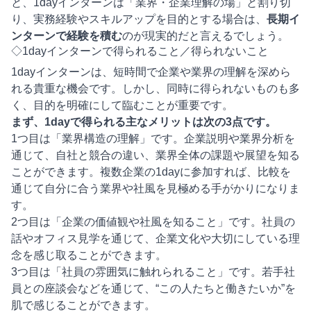
と、1dayインターンは「業界・企業理解の場」と割り切
り、実務経験やスキルアップを目的とする場合は、
長期イ
ンターンで経験を積む
のが現実的だと言えるでしょう。
◇1dayインターンで得られること／得られないこと
1dayインターンは、短時間で企業や業界の理解を深めら
れる貴重な機会です。しかし、同時に得られないものも多
く、目的を明確にして臨むことが重要です。
まず、1dayで得られる主なメリットは次の3点です。
1つ目は「業界構造の理解」です。企業説明や業界分析を
通じて、自社と競合の違い、業界全体の課題や展望を知る
ことができます。複数企業の1dayに参加すれば、比較を
通じて自分に合う業界や社風を見極める手がかりになりま
す。
2つ目は「企業の価値観や社風を知ること」です。社員の
話やオフィス見学を通じて、企業文化や大切にしている理
念を感じ取ることができます。
3つ目は「社員の雰囲気に触れられること」です。若手社
員との座談会などを通じて、“この人たちと働きたいか”を
肌で感じることができます。