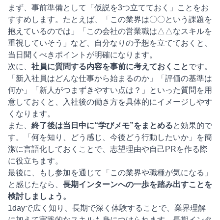
まず、事前準備として「仮説を3つ立てておく」ことをお
すすめします。たとえば、「この業界は〇〇という課題を
抱えているのでは」「この会社の営業職は△△なスキルを
重視していそう」など、自分なりの予想を立てておくと、
当日聞くべきポイントが明確になります。
次に、
社員に質問する内容を事前に考えておくこと
です。
「新入社員はどんな仕事から始まるのか」「評価の基準は
何か」「新人がつまずきやすい点は？」といった質問を用
意しておくと、入社後の働き方を具体的にイメージしやす
くなります。
また、
終了後は当日中に“学びメモ”をまとめる
と効果的で
す。「何を知り、どう感じ、今後どう行動したいか」を簡
潔に言語化しておくことで、志望理由や自己PRを作る際
に役立ちます。
最後に、もし参加を通じて「この業界や職種が気になる」
と感じたなら、
長期インターンへの一歩を踏み出すことを
検討しましょう。
1dayで広く知り、長期で深く体験することで、業界理解
に加えて実践的なスキルも身につけられます。長期インタ